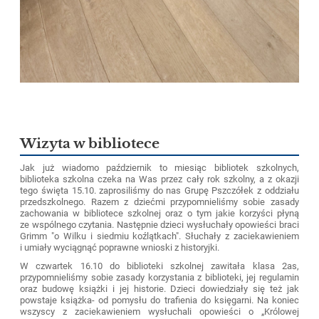
Wizyta w bibliotece
Jak już wiadomo październik to miesiąc bibliotek szkolnych,
biblioteka szkolna czeka na Was przez cały rok szkolny, a z okazji
tego święta 15.10. zaprosiliśmy do nas Grupę Pszczółek z oddziału
przedszkolnego. Razem z dziećmi przypomnieliśmy sobie zasady
zachowania w bibliotece szkolnej oraz o tym jakie korzyści płyną
ze wspólnego czytania. Następnie dzieci wysłuchały opowieści braci
Grimm "o Wilku i siedmiu koźlątkach". Słuchały z zaciekawieniem
i umiały wyciągnąć poprawne wnioski z historyjki.
W czwartek 16.10 do biblioteki szkolnej zawitała klasa 2as,
przypomnieliśmy sobie zasady korzystania z biblioteki, jej regulamin
oraz budowę książki i jej historie. Dzieci dowiedziały się też jak
powstaje książka- od pomysłu do trafienia do księgarni. Na koniec
wszyscy z zaciekawieniem wysłuchali opowieści o „Królowej