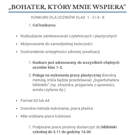
„BOHATER, KTÓRY MNIE WSPIERA”
KONKURS DLA UCZNIÓW KLAS 1 - 3 i 4 - 8
Cel konkursu
Rozbudzanie zainteresowań czytelniczych i plastycznych
Motywowanie do samodzielnej twórczości
Doskonalenie umiejętności zdrowej rywalizacji
Konkurs jest adresowany do wszystkich chętnych
uczniów klas 1-3.
Polega na wykonaniu pracy plastycznej
dowolną
metodą, która będzie przedstawiać „Superbohatera
biblioteki” (np. strażnika, przyjaciela z opowieści,
anioła czytania itp.)
Format A3 lub A4
Dowolna metoda wykonania, praca płaska
Mile widziane prace kolorowe
Podpisane prace prosimy dostarczyć do
biblioteki
szkolnej do 3.11 do godziny 14.00