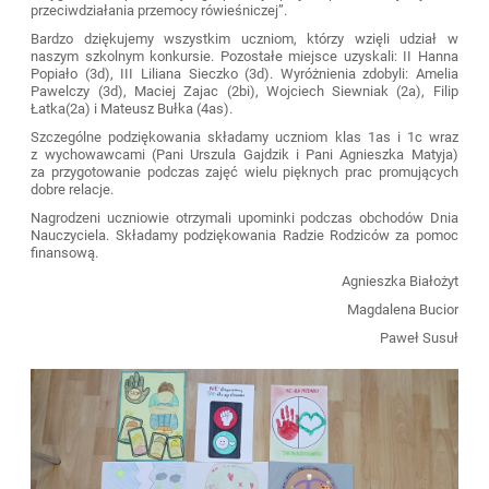
przeciwdziałania przemocy rówieśniczej”.
Bardzo dziękujemy wszystkim uczniom, którzy wzięli udział w
naszym szkolnym konkursie. Pozostałe miejsce uzyskali: II Hanna
Popiało (3d), III Liliana Sieczko (3d). Wyróżnienia zdobyli: Amelia
Pawelczy (3d), Maciej Zajac (2bi), Wojciech Siewniak (2a), Filip
Łatka(2a) i Mateusz Bułka (4as).
Szczególne podziękowania składamy uczniom klas 1as i 1c wraz
z wychowawcami (Pani Urszula Gajdzik i Pani Agnieszka Matyja)
za przygotowanie podczas zajęć wielu pięknych prac promujących
dobre relacje.
Nagrodzeni uczniowie otrzymali upominki podczas obchodów Dnia
Nauczyciela. Składamy podziękowania Radzie Rodziców za pomoc
finansową.
Agnieszka Białożyt
Magdalena Bucior
Paweł Susuł