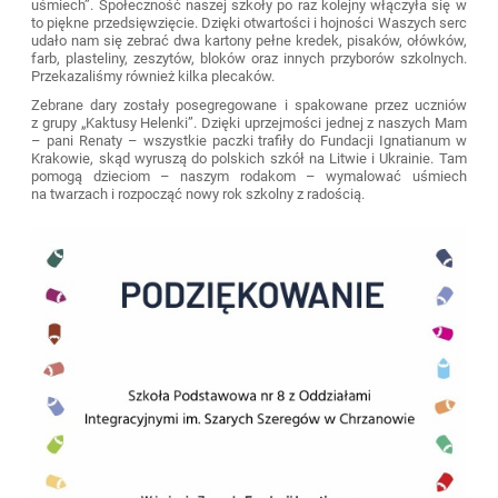
uśmiech”. Społeczność naszej szkoły po raz kolejny włączyła się w
to piękne przedsięwzięcie. Dzięki otwartości i hojności Waszych serc
udało nam się zebrać dwa kartony pełne kredek, pisaków, ołówków,
farb, plasteliny, zeszytów, bloków oraz innych przyborów szkolnych.
Przekazaliśmy również kilka plecaków.
Zebrane dary zostały posegregowane i spakowane przez uczniów
z grupy „Kaktusy Helenki”. Dzięki uprzejmości jednej z naszych Mam
– pani Renaty – wszystkie paczki trafiły do Fundacji Ignatianum w
Krakowie, skąd wyruszą do polskich szkół na Litwie i Ukrainie. Tam
pomogą dzieciom – naszym rodakom – wymalować uśmiech
na twarzach i rozpocząć nowy rok szkolny z radością.