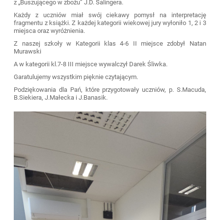
z „Buszującego w zbożu” J.D. Salingera.
Każdy z uczniów miał swój ciekawy pomysł na interpretację
fragmentu z książki. Z każdej kategorii wiekowej jury wyłoniło 1, 2 i 3
miejsca oraz wyróżnienia.
Z naszej szkoły w Kategorii klas 4-6 II miejsce zdobył Natan
Murawski
A w kategorii kl.7-8 III miejsce wywalczył Darek Śliwka.
Garatulujemy wszystkim pięknie czytającym.
Podziękowania dla Pań, które przygotowały uczniów, p. S.Macuda,
B.Siekiera, J.Małecka i J.Banasik.