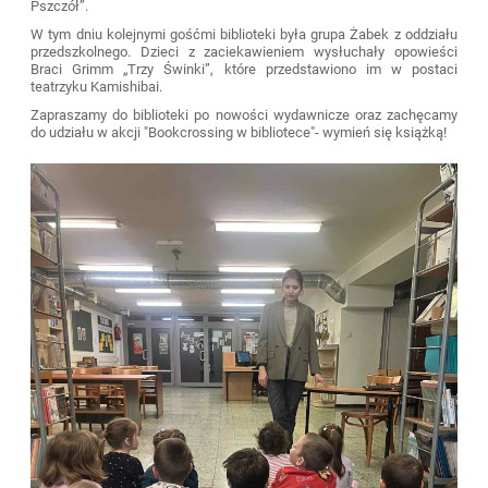
Pszczół”.
W tym dniu kolejnymi gośćmi biblioteki była grupa Żabek z oddziału
przedszkolnego. Dzieci z zaciekawieniem wysłuchały opowieści
Braci Grimm „Trzy Świnki”, które przedstawiono im w postaci
teatrzyku Kamishibai.
Zapraszamy do biblioteki po nowości wydawnicze oraz zachęcamy
do udziału w akcji "Bookcrossing w bibliotece"- wymień się książką!