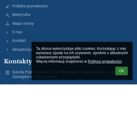
Polityka prywatności
Metryczka
Mapa strony
O nas
Kontakt
Ta strona wykorzystuje pliki cookies. Korzystając z niej 
Aktualności
wyrażasz zgodę na ich używanie, zgodnie z aktualnymi 
ustawieniami przeglądarki.

Kontakty
Więcej informacji znajdziesz w 
Polityce prywatności
.
OK
Szkoła Podstawowa nr 8 z Oddziałami Integracyjnymi im. Szarych
Szeregów w Chrzanowie
sp8@chrzanow.pl
pracowniasp8@interia.pl
32 623 37 66
32-500 Chrzanów ul.Pogorska 8c
Poland
Logowanie