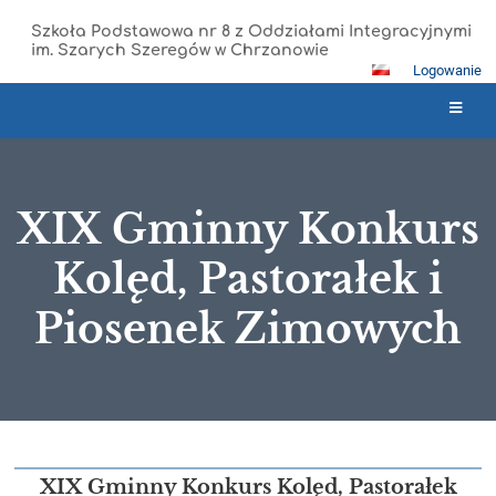
Szkoła Podstawowa nr 8 z Oddziałami Integracyjnymi
im. Szarych Szeregów w Chrzanowie
Logowanie
XIX Gminny Konkurs
Kolęd, Pastorałek i
Piosenek Zimowych
XIX
Gminny
XIX Gminny Konkurs Kolęd, Pastorałek