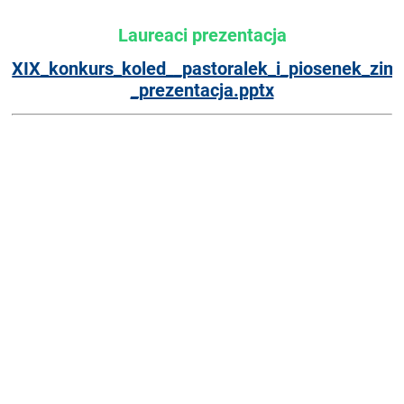
Laureaci prezentacja
XIX_konkurs_koled__pastoralek_i_piosenek_zim
_prezentacja.pptx