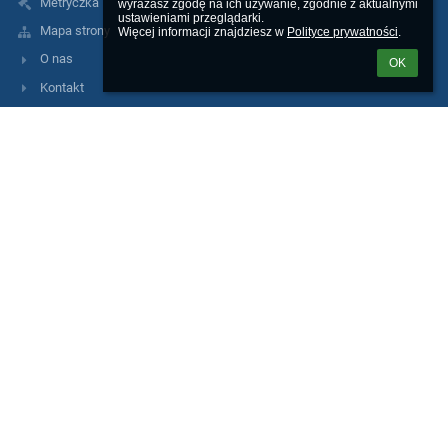
Metryczka
wyrażasz zgodę na ich używanie, zgodnie z aktualnymi 
ustawieniami przeglądarki.

Mapa strony
Więcej informacji znajdziesz w 
Polityce prywatności
.
O nas
OK
Kontakt
Aktualności
Kontakty
Szkoła Podstawowa nr 8 z Oddziałami Integracyjnymi im. Szarych
Szeregów w Chrzanowie
sp8@chrzanow.pl
pracowniasp8@interia.pl
32 623 37 66
32-500 Chrzanów ul.Pogorska 8c
Poland
Logowanie
Nazwa użytkownika: