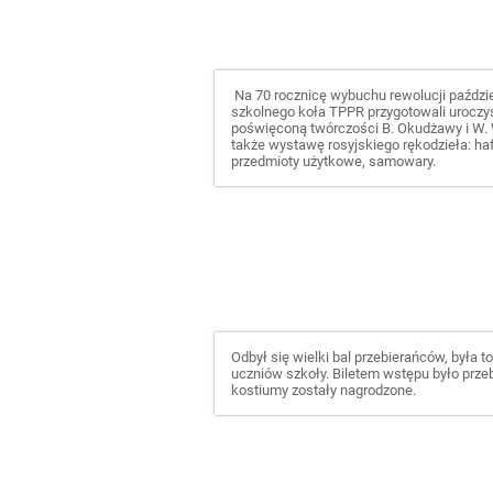
Na 70 rocznicę wybuchu rewolucji paździ
szkolnego koła TPPR przygotowali uroczys
poświęconą twórczości B. Okudżawy i W.
także wystawę rosyjskiego rękodzieła: ha
przedmioty użytkowe, samowary.
Odbył się wielki bal przebierańców, była 
uczniów szkoły. Biletem wstępu było prze
kostiumy zostały nagrodzone.