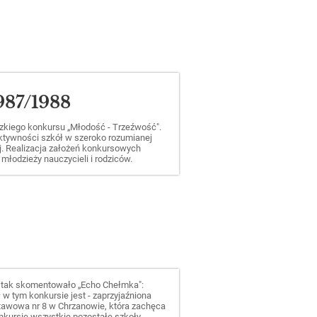
987/1988
dzkiego konkursu „Młodość - Trzeźwość".
ktywności szkół w szeroko rozumianej
j. Realizacja założeń konkursowych
łodzieży nauczycieli i rodziców.
 tak skomentowało „Echo Chełmka":
ł w tym konkursie jest - zaprzyjaźniona
stawowa nr 8 w Chrzanowie, która zachęca
nkursie wszystkie pozostałe szkoły