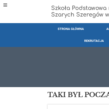
Szkoła Podstawowa n
Szarych Szeregów 
STRONA GŁÓWNA
A
REKRUTACJA
Historia
TAKI BYŁ POCZ
szkoły