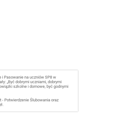
e i Pasowanie na uczniów SP8 w
ły: „Być dobrymi uczniami, dobrymi
bowiązki szkolne i domowe, być godnymi
 - Potwierdzenie Ślubowania oraz
ł.