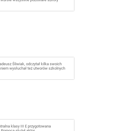
adeusz Śliwiak, odczytał kilka swoich
waniem wysłuchał też utworów szkolnych
ralna klasy III E przygotowana
. Pomocą służył aktor