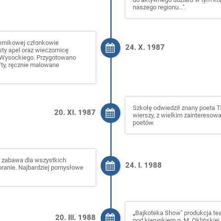
naszego regionu...".
ernikowej członkowie
24. X. 1987
ty apel oraz wieczornicę
 Wysockiego. Przygotowano
fty, ręcznie malowane
Szkołę odwiedził znany poeta T
20. XI. 1987
wierszy, z wielkim zaintereso
poetów.
to zabawa dla wszystkich
24. I. 1988
branie. Najbardziej pomysłowe
„
Bajkoteka Show" produkcja teat
20. III. 1988
pod kierunkiem p. M. Oklińskiej