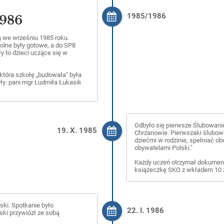
1985/1986
1986
ą we wrześniu 1985 roku.
olne były gotowe, a do SP8
y to dzieci uczące się w
która szkołę „budowała" była
ły: pani mgr Ludmiła Łukasik
Odbyło się pierwsze Ślubowani
19. X. 1985
Chrzanowie. Pierwszaki ślubowa
dziećmi w rodzinie, spełniać o
obywatelami Polski."
Każdy uczeń otrzymał dokument
książeczkę SKO z wkładem 10 z
ski. Spotkanie było
22. I. 1986
ski przywiózł ze sobą