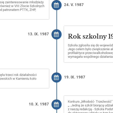
 się zainteresowanie młodzieży
24. V. 1987
 również w VIII Zlocie Szkolnych
od patronatem PTTK, ZHP,
13. IX. 1987
Rok szkolny 1
Szkoła zgłosiła się do wojewó
Jego celem było zwiększenie a
profilaktyce przeciwalkoholowe
wymagała wspólnego działania m
ła trzeci rok działalności
19. IX. 1987
iowskich w Kamieniu koło
Konkurs „Młodość- Trzeźwość"
10. X. 1987
„...Jedną ze szkół biorącą udzia
z naszą redakcją - Szkoła Pod
do aktywnego udziału w tym ko