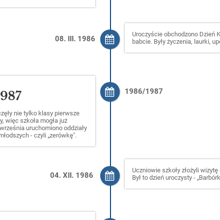
Uroczyście obchodzono Dzień K
08. III. 1986
babcie. Były życzenia, laurki, up
1986/1987
1987
zęły nie tylko klasy pierwsze
y, więc szkoła mogła już
d września uruchomiono oddziały
jmłodszych - czyli „zerówkę".
Uczniowie szkoły złożyli wizyt
04. XII. 1986
Był to dzień uroczysty - „Barbór