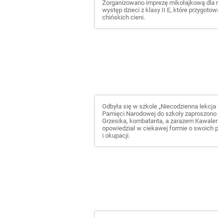
Zorganizowano imprezę mikołajkową dla ro
występ dzieci z klasy II E, które przygot
chińskich cieni.
Odbyła się w szkole „Niecodzienna lekcja h
Pamięci Narodowej do szkoły zaproszono p
Grzesika, kombatanta, a zarazem Kawale
opowiedział w ciekawej formie o swoich p
i okupacji.