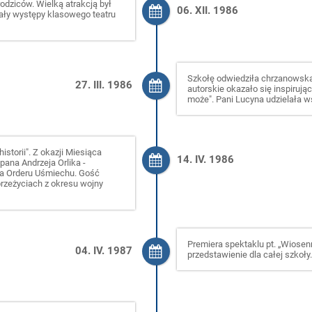
dziców. Wielką atrakcją był
06. XII. 1986
owały występy klasowego teatru
Szkołę odwiedziła chrzanowska
27. III. 1986
autorskie okazało się inspirując
może". Pani Lucyna udzielała w
istorii". Z okazji Miesiąca
14. IV. 1986
ana Andrzeja Orlika -
ra Orderu Uśmiechu. Gość
rzeżyciach z okresu wojny
Premiera spektaklu pt. „Wiosenn
04. IV. 1987
przedstawienie dla całej szkoły.