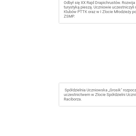
Odbył się
XX Rajd Drapichrustów. Rozwija
turystyką pieszą. Uczniowie uczestniczyli
Klubów PTTK oraz w I Zlocie Młodzieży p
ZSMP.
Spółdzielnia Uczniowska „Grosik" rozpoczę
uczestnictwem w Zlocie Spółdzielni Uczn
Raciborza.