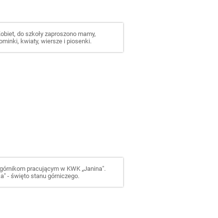
obiet, do szkoły zaproszono mamy,
ominki, kwiaty, wiersze i piosenki.
ę górnikom pracującym w KWK „Janina".
ka" - święto stanu górniczego.