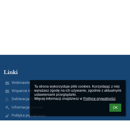
Linki
Webmaster
Ta strona wykorzystuje pliki cookies. Korzystając z niej 
wyrażasz zgodę na ich używanie, zgodnie z aktualnymi 
Wsparcie techniczne
ustawieniami przeglądarki.

Więcej informacji znajdziesz w 
Polityce prywatności
.
Deklaracja dostępności
Informacje prawne
OK
Polityka prywatności
Metryczka