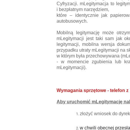
Cyfryzacji. mLegitymacja to legit
i bezpłatnym narzędziem,
które – identycznie jak papiero
autobusowych.
Mobilną legitymację może otrzy
mLegitymacji jest taki sam jak o
legitymacji, mobilna wersja dok
przypadku utraty mLegitymacji na s
w którym była przechowywana (mLeg
- w momencie zgubienia lub kra
mLegitymacji).
Wymagania sprzętowe - telefon z
Aby uruchomić mLegitymację nal
z
łożyć wniosek do dyrek
w chwili obecnej przesł