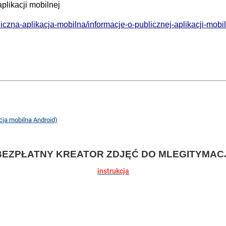
aplikacji mobilnej
bliczna-aplikacja-mobilna/informacje-o-publicznej-aplikacji-mobi
cja mobilna Android)
BEZPŁATNY KREATOR ZDJĘĆ DO MLEGITYMACJ
instrukcja