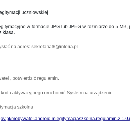
legitymacji uczniowskiej
 legitymacyjne w formacie JPG lub JPEG w rozmiarze do 5 MB,
z klasą.
łać na adres: sekretariat8@interia.pl
tel , potwierdzić regulamin.
y kodu aktywacyjnego uruchomić System na urządzeniu.
tymacja szkolna
ov.pl/mobywatel.android.mlegitymacjaszkolna.regulamin.2.1.0.