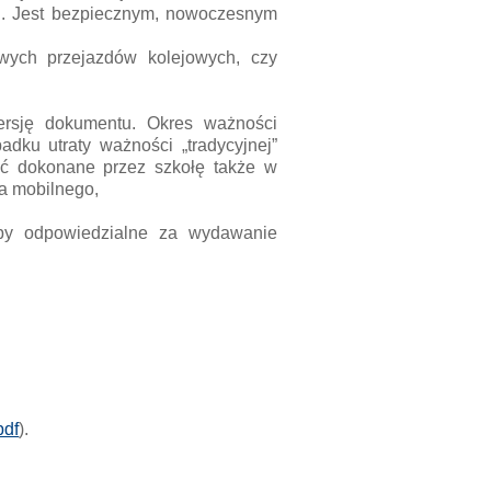
tel. Jest bezpiecznym, nowoczesnym
owych przejazdów kolejowych, czy
ersję dokumentu. Okres ważności
dku utraty ważności „tradycyjnej”
yć dokonane przez szkołę także w
ia mobilnego,
oby odpowiedzialne za wydawanie
pdf
).