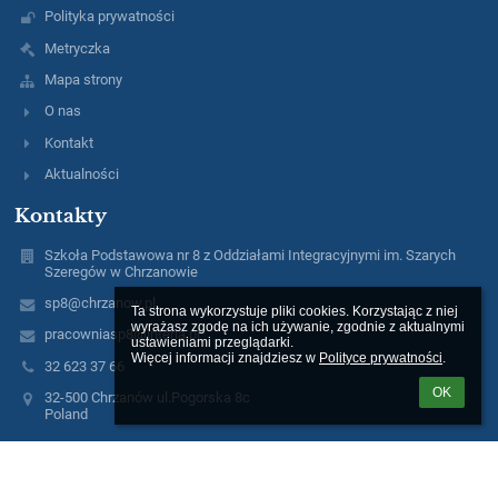
Polityka prywatności
Metryczka
Mapa strony
O nas
Kontakt
Aktualności
Kontakty
Szkoła Podstawowa nr 8 z Oddziałami Integracyjnymi im. Szarych
Szeregów w Chrzanowie
sp8@chrzanow.pl
Ta strona wykorzystuje pliki cookies. Korzystając z niej 
wyrażasz zgodę na ich używanie, zgodnie z aktualnymi 
pracowniasp8@interia.pl
ustawieniami przeglądarki.

Więcej informacji znajdziesz w 
Polityce prywatności
.
32 623 37 66
OK
32-500 Chrzanów ul.Pogorska 8c
Poland
Logowanie
Nazwa użytkownika: