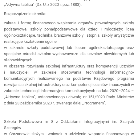
„Aktywna tablica” (Dz. U. z 2020 r. poz. 1883).
Rozporządzenie określa:
zakres i formę finansowego wspierania organów prowadzących szkoły
podstawowe, szkoły ponadpodstawowe dla dzieci i młodzieży: licea
ogólnokształcące, technika, branżowe szkoły I stopnia, szkoły artystyczne
realizujące kształcenie ogólne
w zakresie szkoły podstawowej lub liceum ogólnokształcącego oraz
specjalne ośrodki szkolno-wychowawcze dla uczniów niewidomych lub
słabowidzących
w obszarze rozwijania szkolnej infrastruktury oraz kompetencji uczniów
i nauczycieli w zakresie stosowania technologii informacyjno-
komunikacyjnych realizowanego na podstawie Rządowego programu
rozwijania szkolnej infrastruktury oraz kompetencji uczniów i nauczycieli w
zakresie technologii informacyjno-komunikacyjnych na lata 2020–2024 –
„Aktywna tablica”, ustanowionego uchwałą nr 151/2020 Rady Ministrów
z dnia 23 października 2020 r., zwanego dalej „Programem”.
Szkoła Podstawowa nr 8 z Oddziałami Integracyjnymi im. Szarych
Szeregów
w Chrzanowie złożyła wniosek o udzielenie wsparcia finansowego w