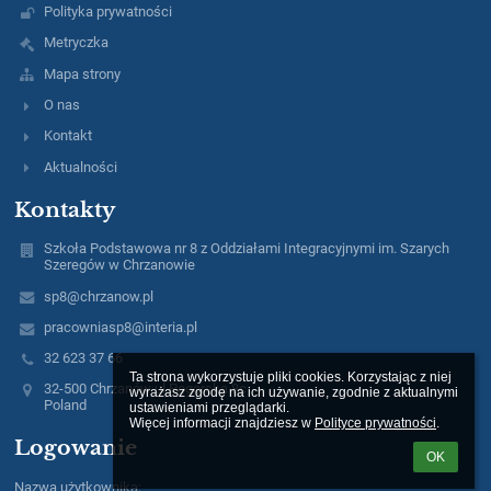
Polityka prywatności
Metryczka
Mapa strony
O nas
Kontakt
Aktualności
Kontakty
Szkoła Podstawowa nr 8 z Oddziałami Integracyjnymi im. Szarych
Szeregów w Chrzanowie
sp8@chrzanow.pl
pracowniasp8@interia.pl
32 623 37 66
Ta strona wykorzystuje pliki cookies. Korzystając z niej 
32-500 Chrzanów ul.Pogorska 8c
wyrażasz zgodę na ich używanie, zgodnie z aktualnymi 
Poland
ustawieniami przeglądarki.

Więcej informacji znajdziesz w 
Polityce prywatności
.
Logowanie
OK
Nazwa użytkownika: