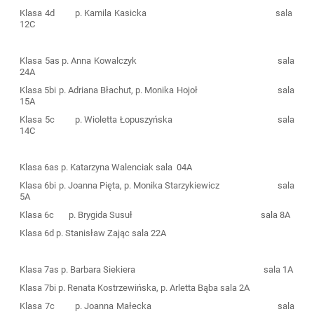
Klasa 4d
p. Kamila Kasicka
sala
12C
Klasa 5as
p. Anna Kowalczyk
sala
24A
Klasa 5bi
p. Adriana Błachut, p. Monika Hojoł
sala
15A
Klasa 5c
p. Wioletta Łopuszyńska
sala
14C
Klasa 6as
p. Katarzyna Walenciak
sala
04A
Klasa 6bi
p. Joanna Pięta, p. Monika Starzykiewicz
sala
5A
Klasa 6c
p. Brygida Susuł
sala 8A
Klasa 6d
p. Stanisław Zając
sala 22A
Klasa 7as
p. Barbara Siekiera
sala 1A
Klasa 7bi
p. Renata Kostrzewińska, p. Arletta Bąba
sala 2A
Klasa 7c
p. Joanna Małecka
sala