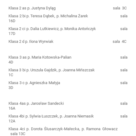
Klasa 2 as
p. Justyna Dyląg
sala
3C
Klasa 2 bi
p. Teresa Dąbek, p. Michalina Żarek
sala
16D
Klasa 2 ci
p. Dalia Lutkiewicz, p. Monika Antończyk
sala
17D
Klasa 2 d
p. Ilona Wyrwiak
sala
4C
Klasa 3 as
p. Maria Kotowska-Palian
sala
4D
Klasa 3 bi
p. Urszula Gajdzik, p. Joanna Mińszczak
sala
1C
Klasa 3 c
p. Agnieszka Matyja
sala
3D
Klasa 4as
p. Jarosław Sandecki
sala
16A
Klasa 4bi
p. Sylwia Łuszczek, p. Joanna Niemasik
sala
12A
Klasa 4ci
p. Dorota Ślusarczyk-Małecka, p. Ramona Głowacz
sala 13C