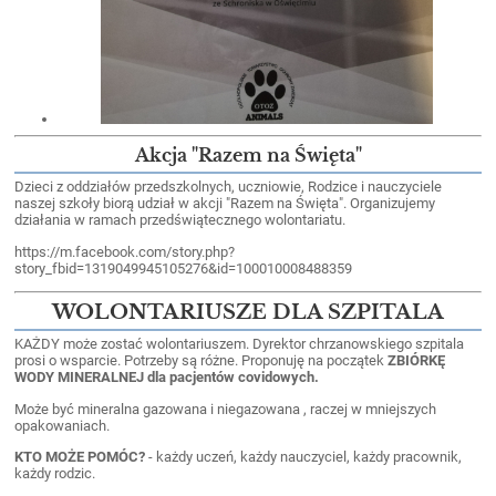
Akcja "Razem na Święta"
Dzieci z oddziałów przedszkolnych, uczniowie, Rodzice i nauczyciele
naszej szkoły biorą udział w akcji "Razem na Święta". Organizujemy
działania w ramach przedświątecznego wolontariatu.
https://m.facebook.com/story.php?
story_fbid=1319049945105276&id=100010008488359
WOLONTARIUSZE DLA SZPITALA
KAŻDY może zostać wolontariuszem. Dyrektor chrzanowskiego szpitala
prosi o wsparcie. Potrzeby są różne. Proponuję na początek
ZBIÓRKĘ
WODY MINERALNEJ dla pacjentów covidowych.
Może być mineralna gazowana i niegazowana , raczej w mniejszych
opakowaniach.
KTO MOŻE POMÓC?
- każdy uczeń, każdy nauczyciel, każdy pracownik,
każdy rodzic.