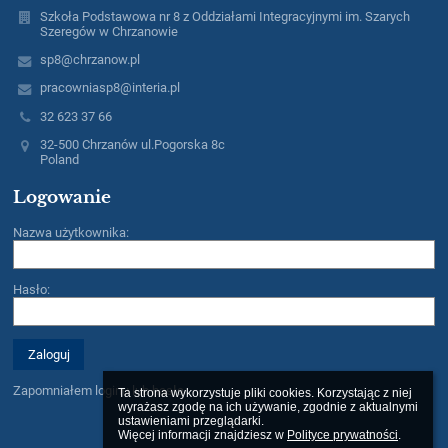
Szkoła Podstawowa nr 8 z Oddziałami Integracyjnymi im. Szarych
Szeregów w Chrzanowie
sp8@chrzanow.pl
pracowniasp8@interia.pl
32 623 37 66
32-500 Chrzanów ul.Pogorska 8c
Poland
Logowanie
Nazwa użytkownika:
Hasło:
Zapomniałem loginu lub hasła
Ta strona wykorzystuje pliki cookies. Korzystając z niej 
wyrażasz zgodę na ich używanie, zgodnie z aktualnymi 
ustawieniami przeglądarki.

Więcej informacji znajdziesz w 
Polityce prywatności
.