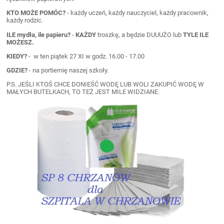
KTO MOŻE POMÓC?
- każdy uczeń, każdy nauczyciel, każdy pracownik,
każdy rodzic.
ILE mydła, ile papieru?
-
KAŻDY
troszkę, a będzie DUUUŻO lub
TYLE ILE
MOŻESZ.
KIEDY?
- w ten piątek 27 XI w godz. 16.00 - 17.00
GDZIE?
- na portiernię naszej szkoły.
P.S. JEŚLI KTOŚ CHCE DONIEŚĆ WODĘ LUB WOLI ZAKUPIĆ WODĘ W
MAŁYCH BUTELKACH, TO TEŻ JEST MILE WIDZIANE.