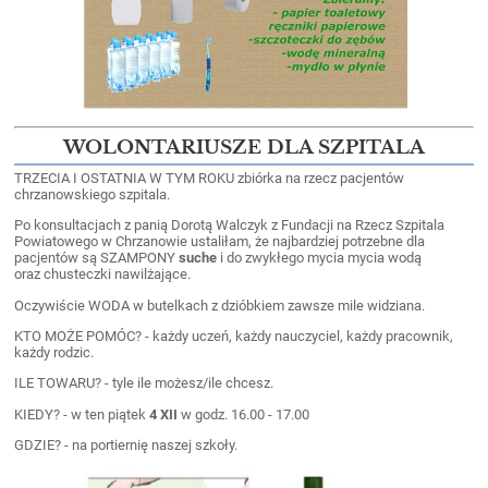
WOLONTARIUSZE DLA SZPITALA
TRZECIA I OSTATNIA W TYM ROKU zbiórka na rzecz pacjentów
chrzanowskiego szpitala.
Po konsultacjach z panią Dorotą Walczyk z Fundacji na Rzecz Szpitala
Powiatowego w Chrzanowie ustaliłam, że najbardziej potrzebne dla
pacjentów są SZAMPONY
s
uche
i do zwykłego mycia mycia wodą
oraz chusteczki nawilżające.
Oczywiście WODA w butelkach z dzióbkiem zawsze mile widziana.
KTO MOŻE POMÓC? - każdy uczeń, każdy nauczyciel, każdy pracownik,
każdy rodzic.
ILE TOWARU? - tyle ile możesz/ile chcesz.
KIEDY? - w ten piątek
4 XII
w godz. 16.00 - 17.00
GDZIE? - na portiernię naszej szkoły.