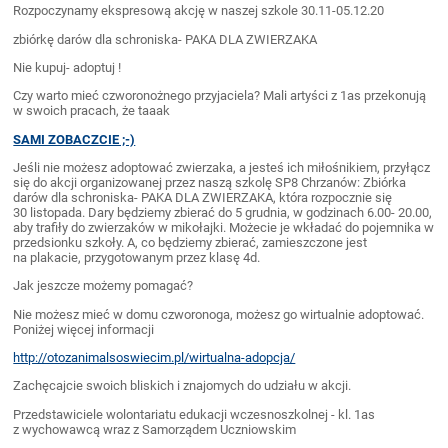
Rozpoczynamy ekspresową akcję w naszej szkole 30.11-05.12.20
zbiórkę darów dla schroniska- PAKA DLA ZWIERZAKA
Nie kupuj- adoptuj !
Czy warto mieć czworonożnego przyjaciela? Mali artyści z 1as przekonują
w swoich pracach, że taaak
SAMI ZOBACZCIE ;-)
Jeśli nie możesz adoptować zwierzaka, a jesteś ich miłośnikiem, przyłącz
się do akcji organizowanej przez naszą szkolę SP8 Chrzanów: Zbiórka
darów dla schroniska- PAKA DLA ZWIERZAKA, która rozpocznie się
30 listopada. Dary będziemy zbierać do 5 grudnia, w godzinach 6.00- 20.00,
aby trafiły do zwierzaków w mikołajki. Możecie je wkładać do pojemnika w
przedsionku szkoły. A, co będziemy zbierać, zamieszczone jest
na plakacie, przygotowanym przez klasę 4d.
Jak jeszcze możemy pomagać?
Nie możesz mieć w domu czworonoga, możesz go wirtualnie adoptować.
Poniżej więcej informacji
http://otozanimalsoswiecim.pl/wirtualna-adopcja/
Zachęcajcie swoich bliskich i znajomych do udziału w akcji.
Przedstawiciele wolontariatu edukacji wczesnoszkolnej - kl. 1as
z wychowawcą wraz z Samorządem Uczniowskim