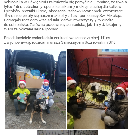
schroniska w Oświęcimiu zakończyła się pomyślnie. Pomimo, że trwała
tylko 7 dni, zebraliśmy spore ilości karmy mokrej i suchej dla kotków
i piesków, ręczniki i koce, akcesoria i zabawki oraz środki czyszczące.
Świetnie spisały się nasze małe elfy z 1as - pomocnicy Św. Mikołaja.
Pomagały rodzicom w załadunku darów i towarzyszyły w drodze
do schroniska. Zarówno pracownicy schroniska, jak i my dziękujemy
Wam za okazane serce i pomoc.
Przedstawiciele wolontariatu edukacji wczesnoszkolnej- kl1as
z wychowawcą, rodzicami wraz z Samorządem Uczniowskim SP8