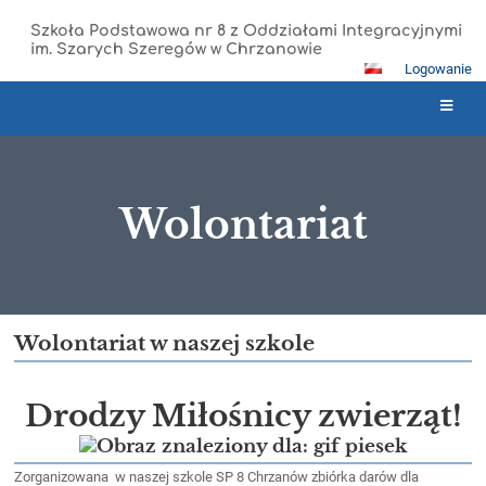
Szkoła Podstawowa nr 8 z Oddziałami Integracyjnymi
im. Szarych Szeregów w Chrzanowie
Logowanie
Wolontariat
Wolontariat
Wolontariat w naszej szkole
Drodzy Miłośnicy zwierząt!
Zorganizowana w naszej szkole SP 8 Chrzanów zbiórka darów dla