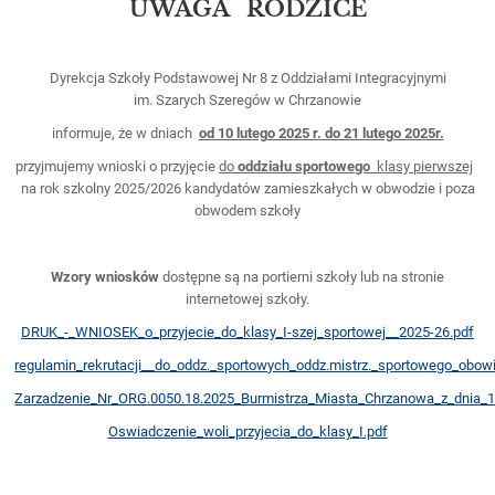
UWAGA RODZICE
Dyrekcja Szkoły Podstawowej Nr 8 z Oddziałami Integracyjnymi
im. Szarych Szeregów w Chrzanowie
informuje, że w dniach
od 10 lutego 2025 r. do 21 lutego 2025r.
przyjmujemy wnioski o przyjęcie
do
oddziału sportowego
klasy pierwszej
na rok szkolny 2025/2026 kandydatów zamieszkałych w obwodzie i poza
obwodem szkoły
Wzory wniosków
dostępne są na portierni szkoły lub na stronie
internetowej szkoły.
DRUK_-_WNIOSEK_o_przyjecie_do_klasy_I-szej_sportowej__2025-26.pdf
regulamin_rekrutacji__do_oddz._sportowych_oddz.mistrz._sportowego_obowi
Zarzadzenie_Nr_ORG.0050.18.2025_Burmistrza_Miasta_Chrzanowa_z_dnia_1
Oswiadczenie_woli_przyjecia_do_klasy_I.pdf