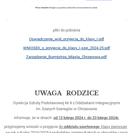
pliki do pobrania
Oswiadczenie_woli_przyjecia_do_klasy_I.pdf
WNIOSEK_o_przyjecie_do_klasy_I-szej_2024-25.pdf
Zarzadzenie_Burmistrza_Miasta_Chrzanowa.pdf
UWAGA RODZICE
Dyrekcja Szkoły Podstawowej Nr 8 z Oddziałami Integracyjnymi
im. Szarych Szeregów w Chrzanowie
informuje, że w dniach
od 12 lutego 2024 r. do 23 lutego 2024r.
przyjmujemy wnioski o przyjęcie
do
oddziału sportowego
klasy pierwszej
na rok szkolny 2024/2025 kandydatów zamieszkałych w obwodzie i poza