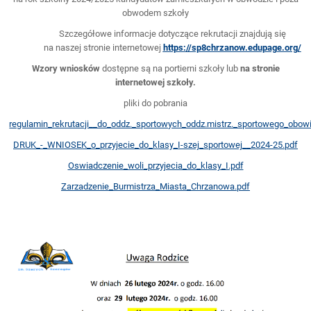
obwodem szkoły
Szczegółowe informacje dotyczące rekrutacji znajdują się
na naszej stronie internetowej
https://sp8chrzanow.edupage.org/
Wzory wniosków
dostępne są na portierni szkoły lub
na stronie
internetowej szkoły.
pliki do pobrania
regulamin_rekrutacji__do_oddz._sportowych_oddz.mistrz._sportowego_obowi
DRUK_-_WNIOSEK_o_przyjecie_do_klasy_I-szej_sportowej__2024-25.pdf
Oswiadczenie_woli_przyjecia_do_klasy_I.pdf
Zarzadzenie_Burmistrza_Miasta_Chrzanowa.pdf