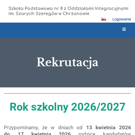
Szkoła Podstawowa nr 8 z Oddziałami Integracyjnymi
im. Szarych Szeregów w Chrzanowie
Logowanie
Rekrutacja
Rekrutacja
Rok szkolny 2026/2027
Przypominamy, że w dniach od
13 kwietnia 2026
do 17 kwietnia
2026
rodzice kandydatów