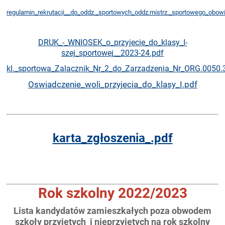
regulamin_rekrutacji__do_oddz._sportowych_oddz.mistrz._sportowego_obowi
DRUK_-_WNIOSEK_o_przyjecie_do_klasy_I-
szej_sportowej__2023-24.pdf
kl._sportowa_Zalacznik_Nr_2_do_Zarzadzenia_Nr_ORG.0050.
Oswiadczenie_woli_przyjecia_do_klasy_I.pdf
karta_zgłoszenia_.pdf
Rok szkolny 2022/2023
Lista kandydatów zamieszkałych poza obwodem
szkoły przyjętych i nieprzyjętych na rok szkolny