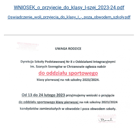
WNIOSEK_o_przyjecie_do_klasy_I-szej_2023-24.pdf
Oswiadczenie_woli_przyjecia_do_klasy_I_-_poza_obwodem_szkoly.pdf