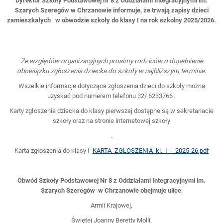
Dyrektor Szkoły Podstawowej nr 8 z Oddziałami Integracyjnymi im.
Szarych Szeregów w Chrzanowie informuje, że trwają zapisy dzieci
zamieszkałych w obwodzie szkoły do klasy I na rok szkolny 2025/2026.
Ze względów organizacyjnych prosimy rodziców o dopełnienie
obowiązku zgłoszenia dziecka do szkoły w najbliższym terminie.
Wszelkie informacje dotyczące zgłoszenia dzieci do szkoły można
uzyskać pod numerem telefonu 32/ 6233766 .
Karty zgłoszenia dziecka do klasy pierwszej dostępne są w sekretariacie
szkoły oraz na stronie internetowej szkoły
.
Karta zgłoszenia do klasy I
KARTA_ZGLOSZENIA_kl._I_-_2025-26.pdf
Obwód Szkoły Podstawowej Nr 8 z Oddziałami Integracyjnymi im.
Szarych Szeregów w Chrzanowie obejmuje ulice
:
Armii Krajowej,
Świętej Joanny Beretty Molli,