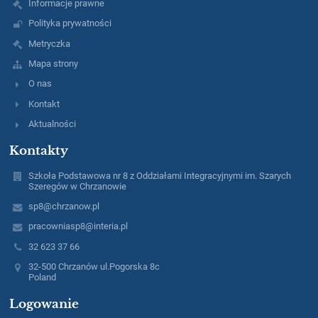
Informacje prawne
Polityka prywatności
Metryczka
Mapa strony
O nas
Kontakt
Aktualności
Kontakty
Szkoła Podstawowa nr 8 z Oddziałami Integracyjnymi im. Szarych
Szeregów w Chrzanowie
sp8@chrzanow.pl
pracowniasp8@interia.pl
32 623 37 66
32-500 Chrzanów ul.Pogorska 8c
Poland
Logowanie